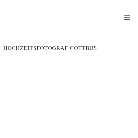
Zum
Inhalt
springen
HOCHZEITSFOTOGRAF COTTBUS