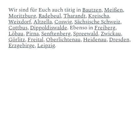
Wir sind für Euch auch tätig in
Bautzen
,
Meißen
,
Moritzburg
,
Radebeul
,
Tharandt
,
Kreischa
,
Weixdorf
,
Altzella
,
Coswig
,
Sächsische Schweiz
,
Cottbu
s
,
Dippoldiswalde
. Ebenso in
Freiberg
,
Löbau
,
Pirna
,
Senftenberg
,
Spreewald
,
Zwickau
,
Görlitz
,
Freital
,
Oberlichtenau
,
Heidenau
,
Dresden
,
Erzgebirge
,
Leipzig
.