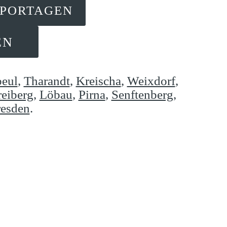
EPORTAGEN
EN
eul
,
Tharandt
,
Kreischa
,
Weixdorf
,
reiberg
,
Löbau
,
Pirna
,
Senftenberg
,
esden
.