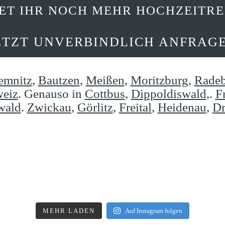
DET IHR NOCH MEHR HOCHZEITR
ETZT UNVERBINDLICH ANFRAG
emnitz
,
Bautzen
,
Meißen
,
Moritzburg
,
Radeb
weiz
. Genauso in
Cottbus
,
Dippoldiswald
,.
F
wald
.
Zwickau
,
Görlitz
,
Freital
,
Heidenau
,
Dr
MEHR LADEN
Auf Instagram folgen