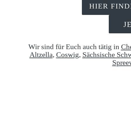
HIER FIN
J
Wir sind für Euch auch tätig in
Ch
Altzella
,
Coswig
,
Sächsische Sch
Spree